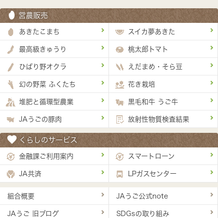
営農販売
あきたこまち
スイカ夢あきた
最高級きゅうり
桃太郎トマト
ひばり野オクラ
えだまめ・そら豆
幻の野菜 ふくたち
花き栽培
堆肥と循環型農業
黒毛和牛 うご牛
JAうごの豚肉
放射性物質検査結果
くらしのサービス
金融課ご利用案内
スマートローン
JA共済
LPガスセンター
組合概要
JAうご公式note
JAうご 旧ブログ
SDGsの取り組み