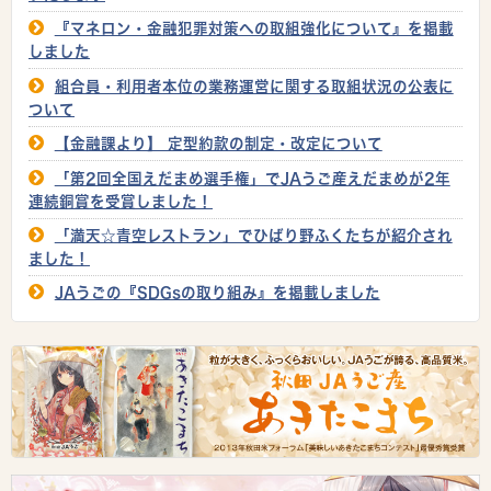
『マネロン・金融犯罪対策への取組強化について』を掲載
しました
組合員・利用者本位の業務運営に関する取組状況の公表に
ついて
【金融課より】 定型約款の制定・改定について
「第2回全国えだまめ選手権」でJAうご産えだまめが2年
連続銅賞を受賞しました！
「満天☆青空レストラン」でひばり野ふくたちが紹介され
ました！
JAうごの『SDGsの取り組み』を掲載しました