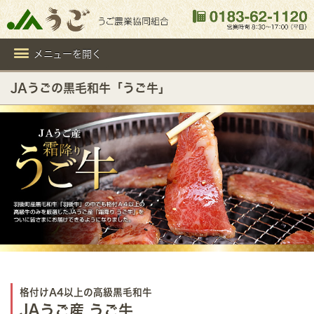
メニューを開く
JAうごの黒毛和牛「うご牛」
格付けA4以上の高級黒毛和牛
JAうご産 うご牛