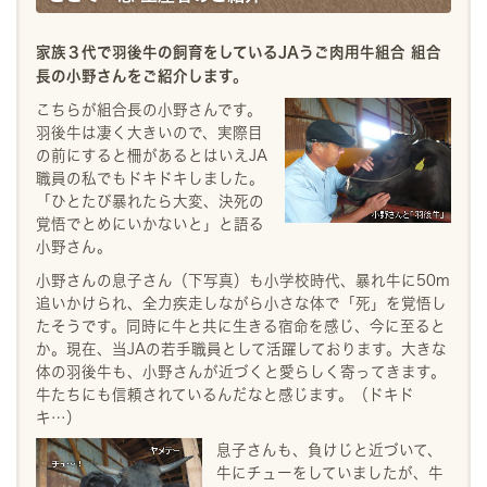
家族３代で羽後牛の飼育をしているJAうご肉用牛組合 組合
長の小野さんをご紹介します。
こちらが組合長の小野さんです。
羽後牛は凄く大きいので、実際目
の前にすると柵があるとはいえJA
職員の私でもドキドキしました。
「ひとたび暴れたら大変、決死の
覚悟でとめにいかないと」と語る
小野さん。
小野さんの息子さん（下写真）も小学校時代、暴れ牛に50m
追いかけられ、全力疾走しながら小さな体で「死」を覚悟し
たそうです。同時に牛と共に生きる宿命を感じ、今に至ると
か。現在、当JAの若手職員として活躍しております。大きな
体の羽後牛も、小野さんが近づくと愛らしく寄ってきます。
牛たちにも信頼されているんだなと感じます。（ドキド
キ…）
息子さんも、負けじと近づいて、
牛にチューをしていましたが、牛