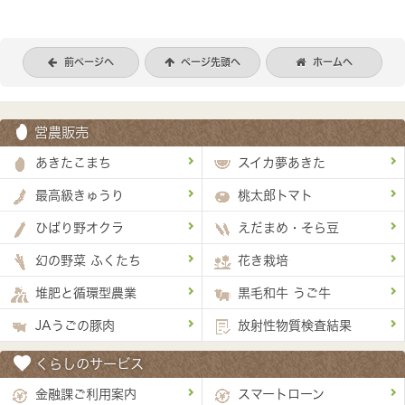
前ページへ
ページ先頭へ
ホームへ
営農販売
あきたこまち
スイカ夢あきた
最高級きゅうり
桃太郎トマト
ひばり野オクラ
えだまめ・そら豆
幻の野菜 ふくたち
花き栽培
堆肥と循環型農業
黒毛和牛 うご牛
JAうごの豚肉
放射性物質検査結果
くらしのサービス
金融課ご利用案内
スマートローン