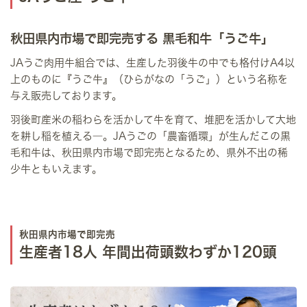
秋田県内市場で即完売する 黒毛和牛「うご牛」
JAうご肉用牛組合では、生産した羽後牛の中でも格付けA4以
上のものに『うご牛』（ひらがなの「うご」）という名称を
与え販売しております。
羽後町産米の稲わらを活かして牛を育て、堆肥を活かして大地
を耕し稲を植える―。JAうごの「農畜循環」が生んだこの黒
毛和牛は、秋田県内市場で即完売となるため、県外不出の稀
少牛ともいえます。
秋田県内市場で即完売
生産者18人 年間出荷頭数わずか120頭