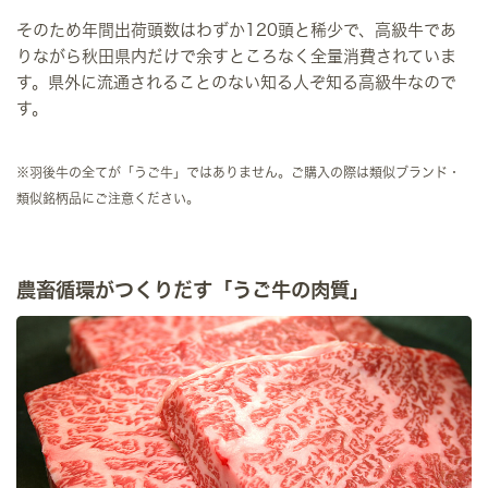
そのため年間出荷頭数はわずか120頭と稀少で、高級牛であ
りながら秋田県内だけで余すところなく全量消費されていま
す。県外に流通されることのない知る人ぞ知る高級牛なので
す。
※羽後牛の全てが「うご牛」ではありません。ご購入の際は類似ブランド・
類似銘柄品にご注意ください。
農畜循環がつくりだす「うご牛の肉質」