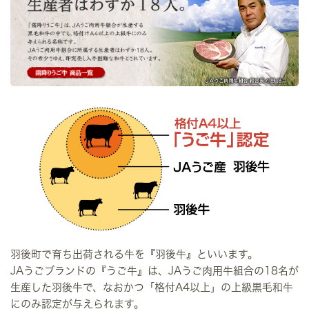
羽後町で育ち出荷される牛を『羽後牛』といいます。
JAうごブランドの『うご牛』は、JAうご肉用牛組合の18名が
生産した羽後牛で、なおかつ「格付A4以上」の上級黒毛和牛
にのみ認定が与えられます。