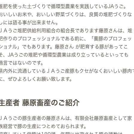
堆肥を使った土づくりで循環型農業を実践しているJAうご。
おいしいお米や、おいしい野菜づくりは、良質の堆肥づくりな
しには語る事が出来ません。
ＪＡうご堆肥供給利用組合の組合長であります藤原さんは、堆
肥作りのプロフェッショナルである前に、「養豚のプロフェッ
ショナル」でもあります。藤原さん が肥育する豚があってこ
そ、JAうごの堆肥や循環型農業は成り立っているといっても
過言ではないのです。
県内外に流通しているＪＡうご産豚もクセがなくおいしい豚肉
に、ぜひよろしくお願い致します。
生産者 藤原畜産のご紹介
ＪＡうごの豚生産者の藤原さんは、有限会社藤原畜産として家
族経営で豚の生産につとめておられます。