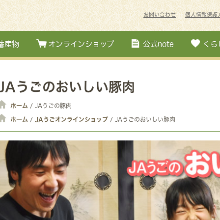
お問い合わせ
個人情報保護
蓄産物
オンラインショップ
公式note
くら
JAうごのおいしい豚肉
ホーム
/ JAうごの豚肉
ホーム
JAうごオンラインショップ
/
/ JAうごのおいしい豚肉