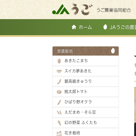
ホーム
JAうごの農
営農販売
あきたこまち
スイカ夢あきた
最高級きゅうり
桃太郎トマト
ひばり野オクラ
えだまめ・そら豆
幻の野菜 ふくたち
花き栽培