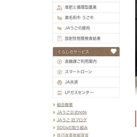
堆肥と循環型農業
黒毛和牛 うご牛
JAうごの豚肉
放射性物質検査結果
くらしのサービス
金融課ご利用案内
スマートローン
JA共済
LPガスセンター
組合概要
JAうご公式note
JAうご 旧ブログ
SDGsの取り組み
自己改革取組宣言