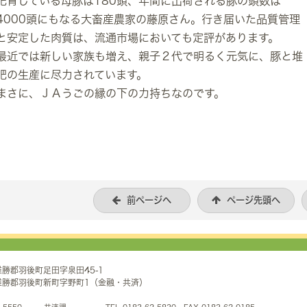
肥育している母豚は180頭、年間に出荷される豚の頭数は
4000頭にもなる大畜産農家の藤原さん。行き届いた品質管理
と安定した肉質は、流通市場においても定評があります。
最近では新しい家族も増え、親子２代で明るく元気に、豚と堆
肥の生産に尽力されています。
まさに、ＪＡうごの縁の下の力持ちなのです。
前ページへ
ページ先頭へ
県雄勝郡羽後町足田字泉田45-1
田県雄勝郡羽後町新町字野町1（金融・共済）