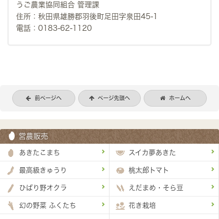
うご農業協同組合 管理課
住所：秋田県雄勝郡羽後町足田字泉田45-1
電話：0183-62-1120
前ページへ
ページ先頭へ
ホームへ
営農販売
あきたこまち
スイカ夢あきた
最高級きゅうり
桃太郎トマト
ひばり野オクラ
えだまめ・そら豆
幻の野菜 ふくたち
花き栽培